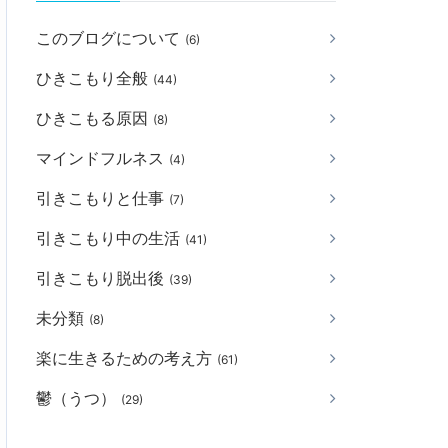
このブログについて
(6)
ひきこもり全般
(44)
ひきこもる原因
(8)
マインドフルネス
(4)
引きこもりと仕事
(7)
引きこもり中の生活
(41)
引きこもり脱出後
(39)
未分類
(8)
楽に生きるための考え方
(61)
鬱（うつ）
(29)