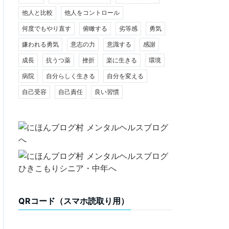
他人と比較
他人をコントロール
何度でもやり直す
俯瞰する
劣等感
勇気
嫌われる勇気
意志の力
意識する
感謝
成長
抗うつ薬
挫折
楽に生きる
環境
病院
自分らしく生きる
自分を変える
自己受容
自己責任
良い習慣
QRコード（スマホ読取り用）