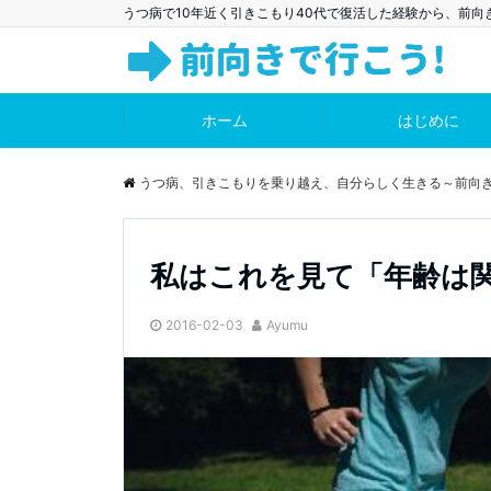
うつ病で10年近く引きこもり40代で復活した経験から、前
ホーム
はじめに
うつ病、引きこもりを乗り越え、自分らしく生きる～前向
私はこれを見て「年齢は
2016-02-03
Ayumu