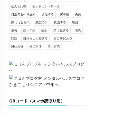
他人と比較
他人をコントロール
何度でもやり直す
俯瞰する
劣等感
勇気
嫌われる勇気
意志の力
意識する
感謝
成長
抗うつ薬
挫折
楽に生きる
環境
病院
自分らしく生きる
自分を変える
自己受容
自己責任
良い習慣
QRコード（スマホ読取り用）