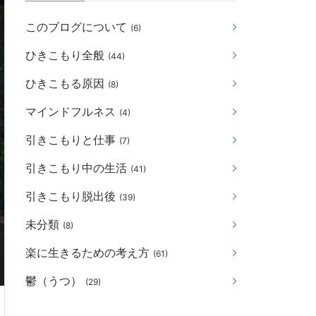
このブログについて
(6)
ひきこもり全般
(44)
ひきこもる原因
(8)
マインドフルネス
(4)
引きこもりと仕事
(7)
引きこもり中の生活
(41)
引きこもり脱出後
(39)
未分類
(8)
楽に生きるための考え方
(61)
鬱（うつ）
(29)