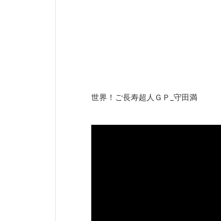
世界！ご長寿超人ＧＰ_守田満